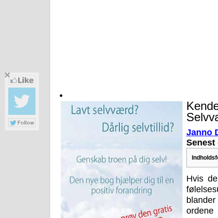
Kende
Selvvæ
Janno 
Senest 
Indholdsf
Hvis de
følelse
blande
ordene 