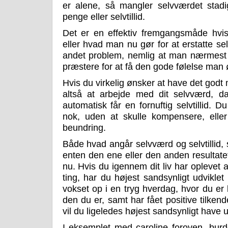
er alene, så mangler selvværdet sta
penge eller selvtillid.
Det er en effektiv fremgangsmåde hvi
eller hvad man nu gør for at erstatte s
andet problem, nemlig at man nærmest b
præstere for at få den gode følelse man 
Hvis du virkelig ønsker at have det god
altså at arbejde med dit selvværd, d
automatisk får en fornuftig selvtillid. D
nok, uden at skulle kompensere, elle
beundring.
Både hvad angår selvværd og selvtillid,
enten den ene eller den anden resultatet a
nu. Hvis du igennem dit liv har oplevet at
ting, har du højest sandsynligt udviklet
vokset op i en tryg hverdag, hvor du er 
den du er, samt har fået positive tilken
vil du ligeledes højest sandsynligt have 
I eksemplet med caroline foroven, burde 