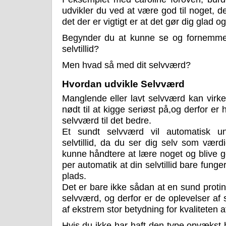
udvikler du ved at være god til noget, 
det der er vigtigt er at det gør dig glad og
Begynder du at kunne se og fornemme 
selvtillid?
Men hvad så med dit selvværd?
Hvordan udvikle Selvværd
Manglende eller lavt selvværd kan virk
nødt til at kigge seriøst på,og derfor er he
selvværd til det bedre.
Et sundt selvværd vil automatisk u
selvtillid, da du ser dig selv som værd
kunne håndtere at lære noget og blive g
per automatik at din selvtillid bare fung
plads.
Det er bare ikke sådan at en sund protin s
selvværd, og derfor er de oplevelser af 
af ekstrem stor betydning for kvaliteten af
Hvis du ikke har haft den type opvækst 