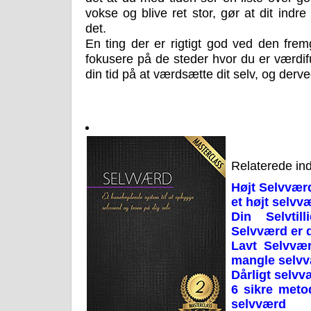
vokse og blive ret stor, gør at dit indre e
det.
En ting der er rigtigt god ved den fr
fokusere på de steder hvor du er værdif
din tid på at værdsætte dit selv, og derve
Relaterede in
Højt Selvværd
et højt selvv
Din Selvtil
Selvværd er d
Lavt Selvvær
mangle selv
Dårligt selvv
6 sikre metod
selvværd