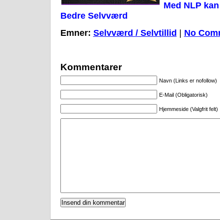
Med NLP kan d
Bedre Selvværd
Emner:
Selvværd / Selvtillid
|
No Com
Kommentarer
Navn (Links er nofollow)
E-Mail (Obligatorisk)
Hjemmeside (Valgfrit felt)