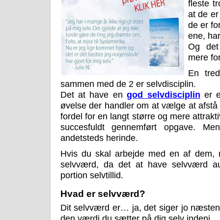
fleste t
at de e
de er f
ene, ha
Og det
mere for
En tred
sammen med de 2 er selvdisciplin.
Det at have en
god selvdisciplin
er e
øvelse der handler om at vælge at afstå fr
fordel for en langt større og mere attrakt
succesfuldt gennemført opgave. Me
andetsteds herinde.
Hvis du skal arbejde med en af dem, 
selvværd, da det at have selvværd a
portion selvtillid.
Hvad er selvværd?
Dit selvværd er… ja, det siger jo næsten
den værdi du sætter på dig selv indeni.