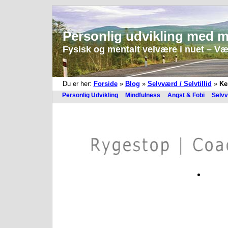
Personlig udvikling med m
Fysisk og mentalt velvære i nuet – Vær 
Du er her:
Forside
»
Blog
»
Selvværd / Selvtillid
»
Ke
Personlig Udvikling
Mindfulness
Angst & Fobi
Selvv