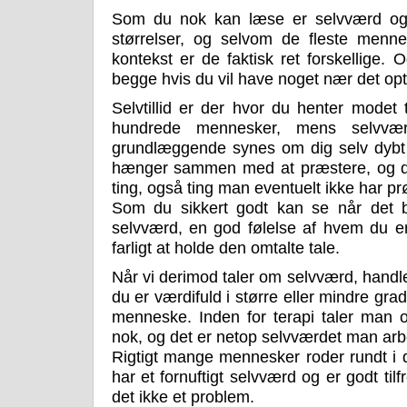
Som du nok kan læse er selvværd og sel
størrelser, og selvom de fleste men
kontekst er de faktisk ret forskellige.
begge hvis du vil have noget nær det optim
Selvtillid er der hvor du henter modet t
hundrede mennesker, mens selvv
grundlæggende synes om dig selv dybt in
hænger sammen med at præstere, og de
ting, også ting man eventuelt ikke har prø
Som du sikkert godt kan se når det bli
selvværd, en god følelse af hvem du e
farligt at holde den omtalte tale.
Når vi derimod taler om selvværd, handle
du er værdifuld i større eller mindre grad
menneske. Inden for terapi taler man o
nok, og det er netop selvværdet man arb
Rigtigt mange mennesker roder rundt i 
har et fornuftigt selvværd og er godt tilf
det ikke et problem.