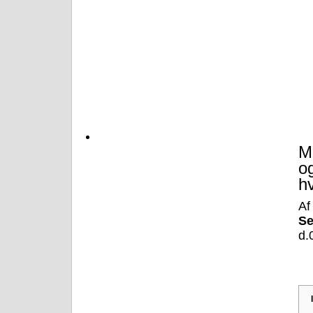
Mi
o
h
A
S
d.