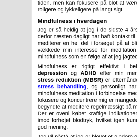
tiden, men kan fokusere på blot at være
roligere og lykkeligere på langt sigt.
Mindfulness i hverdagen
Jeg er så heldig at jeg i de sidste 4 år
derfor næsten dagligt har haft kontakt t
mediterer en hel del i forsøget på at b
vækkede min interesse for meditation
mindfulness som en følge af at jeg jagte
Mindfulness er rigtigt effektivt i 
depression
og
ADHD
efter min me
stress reduktion (MBSR)
er efterhånd
stress behandling
, og personligt ha
mindfulness meditation i forbindelse me
fokusere og koncentrere mig er mangedob
begyndte at meditere regelmæssigt på m
Der er oveni købet kraftige indikatione
imod forhøjet blodtryk, hvilket igen k
god mening.
Jeg vil påstå at jeg er blevet et glader