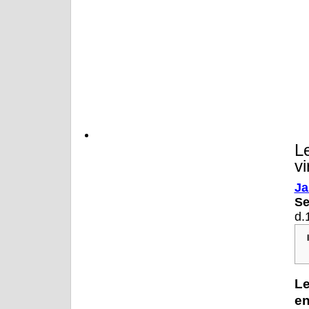
Le
v
Ja
S
d.
Le
en