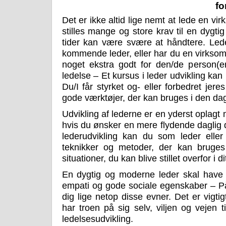
fo
Det er ikke altid lige nemt at lede en virk
stilles mange og store krav til en dygtig
tider kan være svære at håndtere. Led
kommende leder, eller har du en virksom
noget ekstra godt for den/de person(er
ledelse – Et kursus i leder udvikling ka
Du/I får styrket og- eller forbedret je
gode værktøjer, der kan bruges i den dag
Udvikling af lederne er en yderst oplagt
hvis du ønsker en mere flydende daglig
lederudvikling kan du som leder elle
teknikker og metoder, der kan bruges
situationer, du kan blive stillet overfor i d
En dygtig og moderne leder skal have ge
empati og gode sociale egenskaber – På 
dig lige netop disse evner. Det er vigt
har troen på sig selv, viljen og vejen t
ledelsesudvikling.