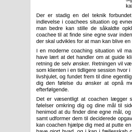
ka
Der er stadig en del teknik forbund
indlevelse i coachees situation og evnen
man bedre kan stille de såkaldte opk
coachee til at finde sine egne svar inde
der skal udvikles for at man kan blive e
I en moderne coaching situation vil m
have lært at det handler om at guide klie
retning de selv ønsker. Retningen vil v
som klienten i en tidligere session hvo
livshjulet, og fundet frem til dine egentl
dig den følelse du ønsker at opnå me
efterfølgende.
Det er væsentligt at coachen lægger s
følelser omkring dig og dine mål til si
henimod at du finder dine egne mål, og
samt udformer dem til deciderede opgave
kan coachen hjælpe dig med at putte en 
have gjort hvad, og i kan i fællesskab o