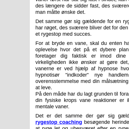
des længere de sidder fast, des sværere
man måtte ønske det.
Det samme gør sig gældende for en ryg
har røget, des sværere bliver det for d
et rygestop med succes.
For at bryde en vane, skal du enten h
oplevelse hvor det på et dybere plan
foretager dig faktisk er imod dine
virkeligheden ikke ønsker at gøre de
vanerne er ved hjælp af hypnose hvo
hypnotisør ”indkoder” nye handl
overensstemmelse med din målsætning 
at leve.
På den måde har du lagt grunden til for
din fysiske krops vane reaktioner er
mentale vaner.
Det er det samme der gør sig gæl
rygestop coaching
besøgende herinde 
at ryge let og ubesværet efter en ryge