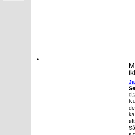
M
ik
Ja
S
d.
Nu
d
k
ef
Så
si