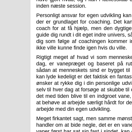
inden næste session.
Personligt ansvar for egen udvikling ka
der er grundlaget for coaching. Det kan
coach for at få hjælp, men den dygtig
guide dig rundt i dit eget indre univers, 
dig som følge af coachingen kommer in
ikke ville kunne finde igen hvis du ville.
Rigtigt meget af hvad vi som mennesker
dag, er vanepræget og baseret på rut
sådan at menneskets sind er bygget til
kan lyde kedeligt er det faktisk en fantast
ønsker at rykke dig i din personlige udvi
selv til hver dag at forsøge at skubbe til
det med tiden blive til en indgroet van
at behøve at arbejde særligt hårdt for det,
arbejde med din egen udvikling.
Meget firkantet sagt, men samme mønst
handler om at bide negle, det er en vane
vaner først har sat sig fast i sindet, k