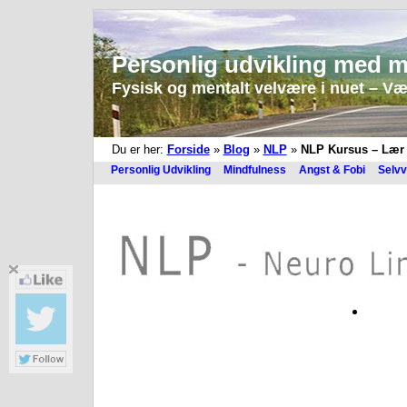
Personlig udvikling med m
Fysisk og mentalt velvære i nuet – Vær 
Du er her:
Forside
»
Blog
»
NLP
»
NLP Kursus – Lær k
Personlig Udvikling
Mindfulness
Angst & Fobi
Selvv