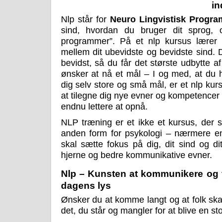
in
Nlp står for
Neuro Lingvistisk Progr
sind, hvordan du bruger dit sprog, 
programmer”. På et nlp kursus lærer 
mellem dit ubevidste og bevidste sind. 
bevidst, så du får det største udbytte af
ønsker at nå et mål – I og med, at du 
dig selv store og små mål, er et nlp kur
at tilegne dig nye evner og kompetencer 
endnu lettere at opnå.
NLP træning er et ikke et kursus, der s
anden form for psykologi – nærmere en
skal sætte fokus på dig, dit sind og di
hjerne og bedre kommunikative evner.
Nlp – Kunsten at kommunikere og f
dagens lys
Ønsker du at komme langt og at folk skal l
det, du står og mangler for at blive en st