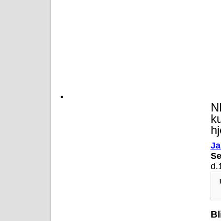
N
k
h
Ja
S
d.
B