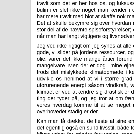
travlt som det er her hos os, og luks
bulimi er slet ikke noget man kender i
har mere travlt med blot at skaffe nok ma
Det at skulle bekymre sig over hvordan 
stor del af de nævnte spiseforstyrrelser) 
når man har langt vigtigere og livsnødve
Jeg ved ikke rigtigt om jeg synes at alle 
gode, vi slider på jordens ressourcer, o
olie, varer det ikke mange årtier føren
mangelvare. Men der er dog i mine øjne 
trods det mislykkede klimatopmøde i k
udvikle os henimod at vi i større grad 
uforurenende energi såsom vindkraft, v
klimaet er ved at ændre sig drastisk er d
ting der tyder på, og jeg tror at om fæ
vores hverdag komme til at se meget 
overhovedet stadig er der.
Kan man få dækket de fleste af sine ene
det egentlig også en sund livsstil, både f