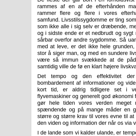
rammes af en af de efterhånden man
rammer flere og flere i vores efterh
samfund. Livsstilssygdomme er ting som 
som ikke alle i sig selv er dræbende, 
og i sidste ende er et nedbrudt og sy
sårbar overfor andre sygdomme. Så uanse
med at leve, er det ikke hele grunde
stor å siger man, og med en sundere livss
være så immun svækkede at de påd
samtidig ville de fø en klart højere livskval
Det tempo og den effektivitet d
bombardement af informationer og vide
kort tid, er aldrig tidligere set i ver
flyvemaskiner og generelt god økonomi f
gør hele tiden vores verden meget 
spændende og på mange måder en god 
større og større krav til vores evne til at
den viden og information der når os via 
I de lande som vi kalder ulande, er tem