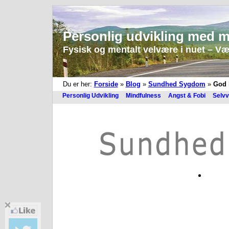
Personlig udvikling med m
Fysisk og mentalt velvære i nuet – Vær 
Du er her:
Forside
»
Blog
»
Sundhed Sygdom
»
God k
Personlig Udvikling
Mindfulness
Angst & Fobi
Selvv