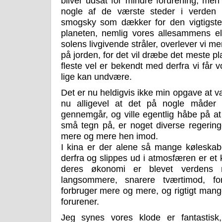
bliver udsat for mindre forurening, men
nogle af de værste steder i verden
smogsky som dækker for den vigtigste 
planeten, nemlig vores allesammens el
solens livgivende stråler, overlever vi 
på jorden, for det vil dræbe det meste p
fleste vel er bekendt med derfra vi får vor
lige kan undvære.
Det er nu heldigvis ikke min opgave at 
nu alligevel at det på nogle måder e
gennemgår, og ville egentlig håbe på at 
små tegn på, er noget diverse regeringe
mere og mere hen imod.
I kina er der alene så mange køleska
derfra og slippes ud i atmosfæren er e
deres økonomi er blevet verdens n
langsommere, snarere tværtimod, fo
forbruger mere og mere, og rigtigt mang
forurener.
Jeg synes vores klode er fantastisk,