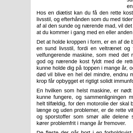
en
Hos en diætist kan du få den rette kost
livsstil, og efterhånden som du med tide
af al den sunde og nærende mad, vil det 
at du kommer i gang med en eller anden
Det at holde kroppen i form, er en af d
en sund livsstil, fordi en veltrænet og 
velfungerende maskine, som med det re
god og nærende kost fyldt med de rette
kunne holde dig på toppen i mange år, og d
død vil blive en hel del mindre, endnu 
krop får opbygget et rigtigt solidt immunf
En hvilken som helst maskine, er nødt t
kunne fungere, og sammenligningen 
helt tilfældig, for den motorolie der skal
længe og uden problemer, er de rette vit
og sporstoffer som smør alle delene 
kører problemfrit i mange år fremover.
De fleste der går bort i en forholdsvist