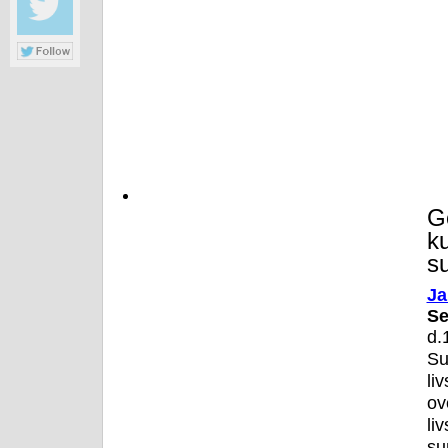
G
ku
su
Ja
S
d.
Su
li
o
li
su