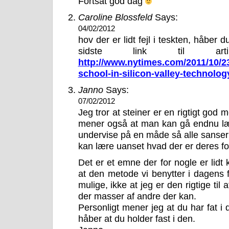
Fortsat god dag
Caroline Blossfeld
Says:
04/02/2012
hov der er lidt fejl i teskten, håber 
sidste link til art
http://www.nytimes.com/2011/10/23
school-in-silicon-valley-technolo
Janno
Says:
07/02/2012
Jeg tror at steiner er en rigtigt god 
mener også at man kan gå endnu læ
undervise på en måde så alle sansern
kan lære uanset hvad der er deres f
Det er et emne der for nogle er lidt 
at den metode vi benytter i dagens 
mulige, ikke at jeg er den rigtige til
der masser af andre der kan.
Personligt mener jeg at du har fat i de
håber at du holder fast i den.