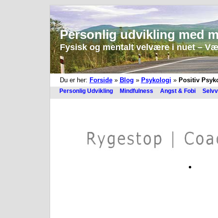
Personlig udvikling med m
Fysisk og mentalt velvære i nuet – Vær 
Du er her:
Forside
»
Blog
»
Psykologi
»
Positiv Psyk
Personlig Udvikling
Mindfulness
Angst & Fobi
Selvv