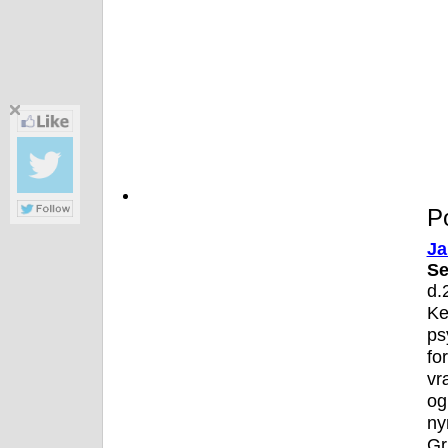
Po
Ja
S
d.
Ke
ps
fo
vr
o
ny
G