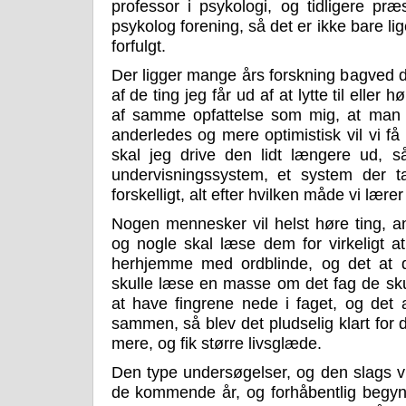
professor i psykologi, og tidligere pr
psykolog forening, så det er ikke bare li
forfulgt.
Der ligger mange års forskning bagved d
af de ting jeg får ud af at lytte til eller
af samme opfattelse som mig, at man 
anderledes og mere optimistisk vil vi f
skal jeg drive den lidt længere ud, s
undervisningssystem, et system der ta
forskelligt, alt efter hvilken måde vi lære
Nogen mennesker vil helst høre ting, a
og nogle skal læse dem for virkeligt at
herhjemme med ordblinde, og det at de
skulle læse en masse om det fag de skul
at have fingrene nede i faget, og det
sammen, så blev det pludselig klart for 
mere, og fik større livsglæde.
Den type undersøgelser, og den slags vi
de kommende år, og forhåbentlig begynde